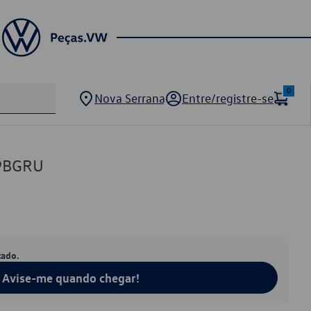
0
Nova Serrana
Entre/registre-se
9BGRU
tado.
Avise-me quando chegar!