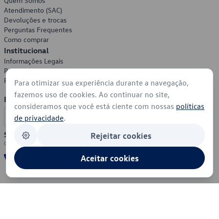
Quem Somos
Atendimento (SAC)
Devoluções e trocas
Perguntas Frequentes
Como comprar
Institucional
Informações Legais
Política de Privacidade
Política de Cookies
Para otimizar sua experiência durante a navegação,
fazemos uso de cookies. Ao continuar no site,
Formas de Pagamento
consideramos que você está ciente com nossas
políticas
de privacidade
.
Segurança
Rejeitar cookies
Aceitar cookies
© 2026 - Volkswagen do Brasil - Todos os direitos reservados