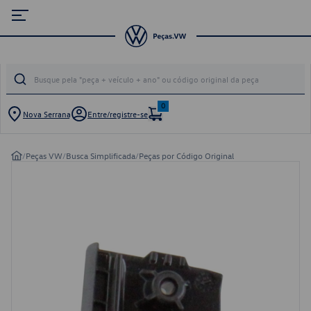
0
Nova Serrana
Entre/registre-se
/
Peças VW
/
Busca Simplificada
/
Peças por Código Original