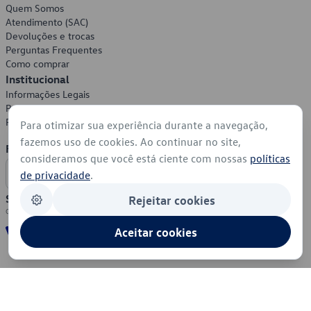
Quem Somos
Atendimento (SAC)
Devoluções e trocas
Perguntas Frequentes
Como comprar
Institucional
Informações Legais
Política de Privacidade
Política de Cookies
Para otimizar sua experiência durante a navegação,
fazemos uso de cookies. Ao continuar no site,
Formas de Pagamento
consideramos que você está ciente com nossas
políticas
de privacidade
.
Segurança
Rejeitar cookies
Aceitar cookies
© 2026 - Volkswagen do Brasil - Todos os direitos reservados