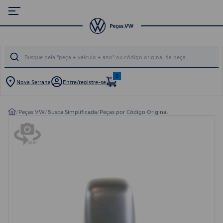
0
Nova Serrana
Entre/registre-se
/
Peças VW
/
Busca Simplificada
/
Peças por Código Original