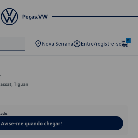
0
Nova Serrana
Entre/registre-se
1
Passat, Tiguan
tado.
Avise-me quando chegar!