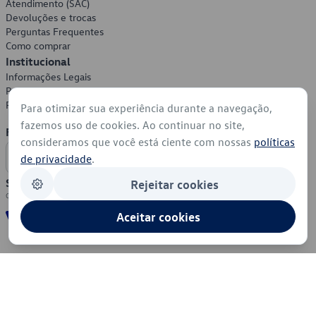
Atendimento (SAC)
Devoluções e trocas
Perguntas Frequentes
Como comprar
Institucional
Informações Legais
Política de Privacidade
Política de Cookies
Para otimizar sua experiência durante a navegação,
fazemos uso de cookies. Ao continuar no site,
Formas de Pagamento
consideramos que você está ciente com nossas
políticas
de privacidade
.
Segurança
Rejeitar cookies
Aceitar cookies
© 2026 - Volkswagen do Brasil - Todos os direitos reservados