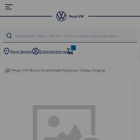
0
Nova Serrana
Entre/registre-se
/
Peças VW
/
Busca Simplificada
/
Peças por Código Original