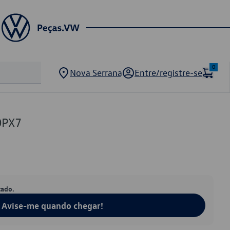
0
Nova Serrana
Entre/registre-se
0PX7
tado.
Avise-me quando chegar!