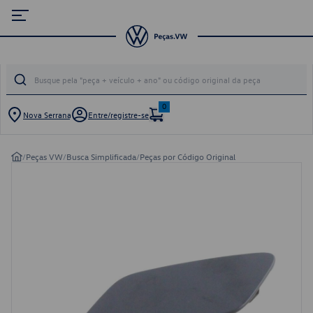
0
Nova Serrana
Entre/registre-se
/
Peças VW
/
Busca Simplificada
/
Peças por Código Original