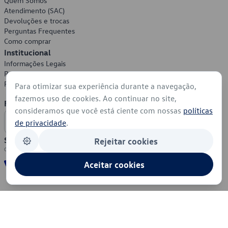
Quem Somos
Atendimento (SAC)
Devoluções e trocas
Perguntas Frequentes
Como comprar
Institucional
Informações Legais
Política de Privacidade
Política de Cookies
Para otimizar sua experiência durante a navegação,
fazemos uso de cookies. Ao continuar no site,
Formas de Pagamento
consideramos que você está ciente com nossas
políticas
de privacidade
.
Segurança
Rejeitar cookies
Aceitar cookies
© 2026 - Volkswagen do Brasil - Todos os direitos reservados