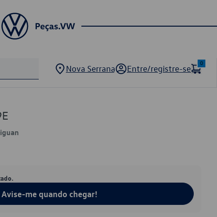
0
Nova Serrana
Entre/registre-se
9E
Tiguan
tado.
Avise-me quando chegar!