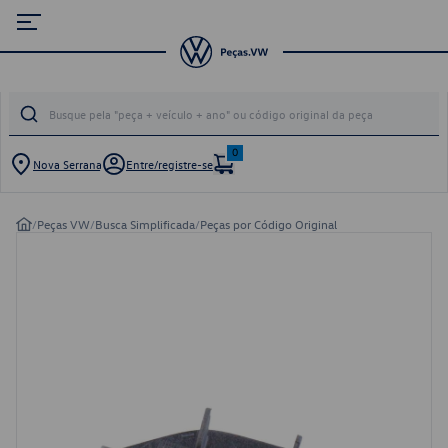
0
Nova Serrana
Entre/registre-se
/
Peças VW
/
Busca Simplificada
/
Peças por Código Original