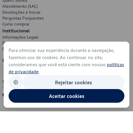
Quem Somos
Atendimento (SAC)
Devoluções e trocas
Perguntas Frequentes
Como comprar
Institucional
Informações Legais
Política de Privacidade
Política de Cookies
Para otimizar sua experiência durante a navegação,
fazemos uso de cookies. Ao continuar no site,
Formas de Pagamento
consideramos que você está ciente com nossas
políticas
de privacidade
.
Segurança
Rejeitar cookies
Aceitar cookies
© 2026 - Volkswagen do Brasil - Todos os direitos reservados