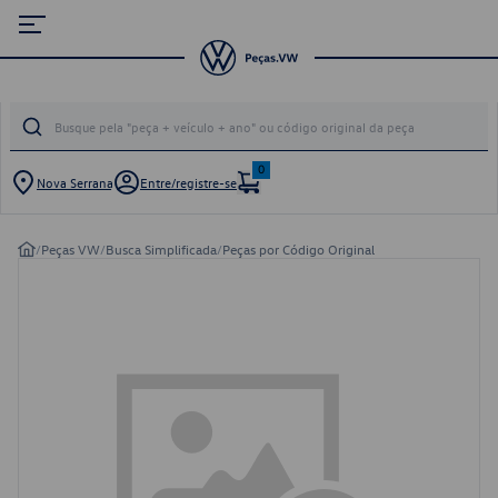
0
Nova Serrana
Entre/registre-se
/
Peças VW
/
Busca Simplificada
/
Peças por Código Original