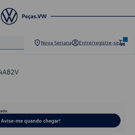
0
Nova Serrana
Entre/registre-se
4A82V
tado.
Avise-me quando chegar!