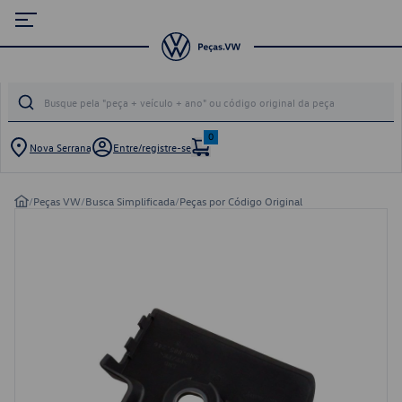
0
Nova Serrana
Entre/registre-se
/
Peças VW
/
Busca Simplificada
/
Peças por Código Original