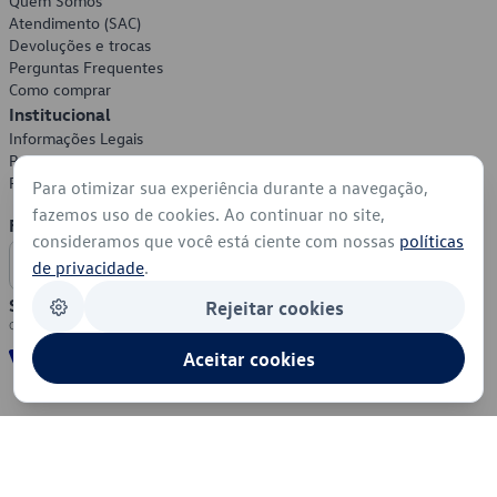
Quem Somos
Atendimento (SAC)
Devoluções e trocas
Perguntas Frequentes
Como comprar
Institucional
Informações Legais
Política de Privacidade
Política de Cookies
Para otimizar sua experiência durante a navegação,
fazemos uso de cookies. Ao continuar no site,
Formas de Pagamento
consideramos que você está ciente com nossas
políticas
de privacidade
.
Segurança
Rejeitar cookies
Aceitar cookies
© 2026 - Volkswagen do Brasil - Todos os direitos reservados