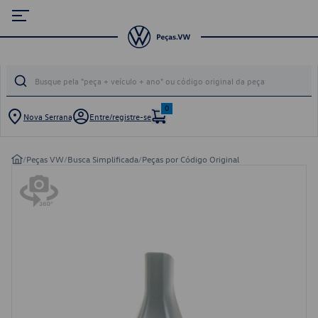
0
Nova Serrana
Entre/registre-se
/
Peças VW
/
Busca Simplificada
/
Peças por Código Original