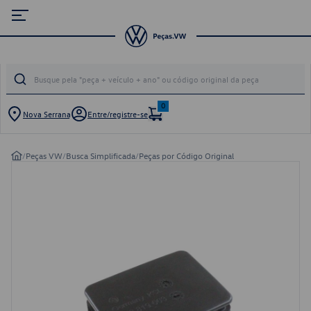
0
Nova Serrana
Entre/registre-se
/
Peças VW
/
Busca Simplificada
/
Peças por Código Original