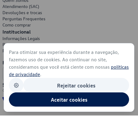
Quem Somos
Atendimento (SAC)
Devoluções e trocas
Perguntas Frequentes
Como comprar
Institucional
Informações Legais
Política de Privacidade
Política de Cookies
Para otimizar sua experiência durante a navegação,
fazemos uso de cookies. Ao continuar no site,
Formas de Pagamento
consideramos que você está ciente com nossas
políticas
de privacidade
.
Segurança
Rejeitar cookies
Aceitar cookies
© 2026 - Volkswagen do Brasil - Todos os direitos reservados