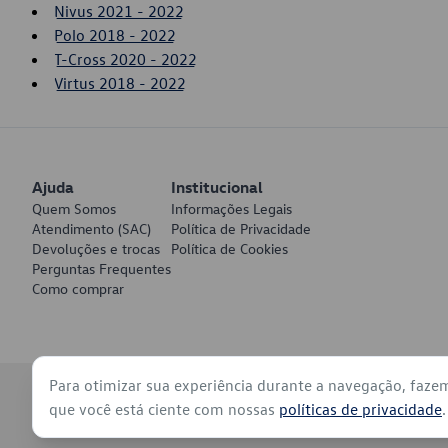
Nivus 2021 - 2022
Polo 2018 - 2022
T-Cross 2020 - 2022
Virtus 2018 - 2022
Ajuda
Institucional
Quem Somos
Informações Legais
Atendimento (SAC)
Política de Privacidade
Devoluções e trocas
Política de Cookies
Perguntas Frequentes
Como comprar
Para otimizar sua experiência durante a navegação, faze
© 2026 - Volkswagen do Brasil - Todos os direitos reservados
que você está ciente com nossas
políticas de privacidade
.