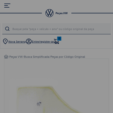
0
Nova Serrana
Entre/registre-se
/
Peças VW
/
Busca Simplificada
/
Peças por Código Original