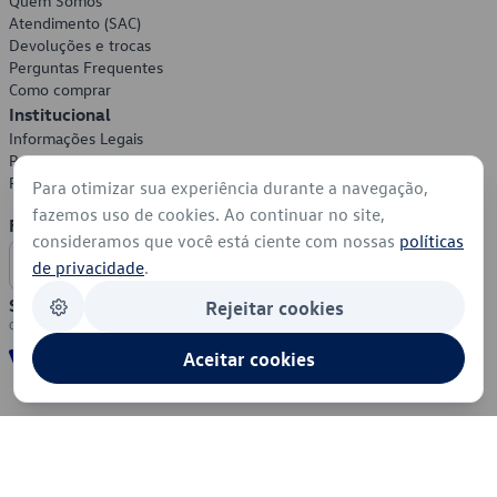
Quem Somos
Atendimento (SAC)
Devoluções e trocas
Perguntas Frequentes
Como comprar
Institucional
Informações Legais
Política de Privacidade
Política de Cookies
Para otimizar sua experiência durante a navegação,
fazemos uso de cookies. Ao continuar no site,
Formas de Pagamento
consideramos que você está ciente com nossas
políticas
de privacidade
.
Segurança
Rejeitar cookies
Aceitar cookies
© 2026 - Volkswagen do Brasil - Todos os direitos reservados