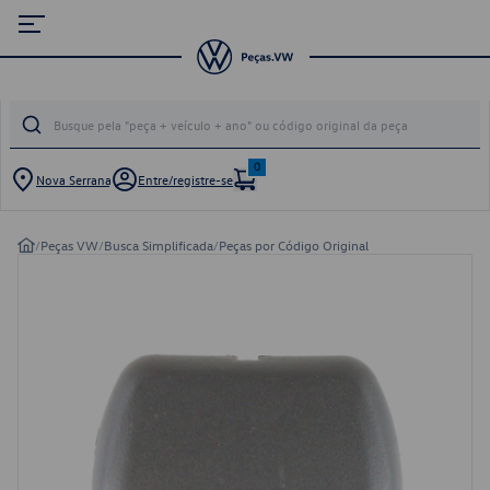
0
Nova Serrana
Entre/registre-se
/
Peças VW
/
Busca Simplificada
/
Peças por Código Original