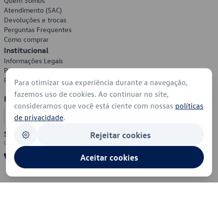
Quem Somos
Atendimento (SAC)
Devoluções e trocas
Perguntas Frequentes
Como comprar
Institucional
Informações Legais
Política de Privacidade
Política de Cookies
Para otimizar sua experiência durante a navegação,
fazemos uso de cookies. Ao continuar no site,
Formas de Pagamento
consideramos que você está ciente com nossas
políticas
de privacidade
.
Segurança
Rejeitar cookies
Aceitar cookies
© 2026 - Volkswagen do Brasil - Todos os direitos reservados