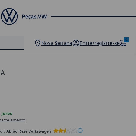
0
Nova Serrana
Entre/registre-se
9A
juros
 parcelamento
por:
Abrão Reze Volkswagen