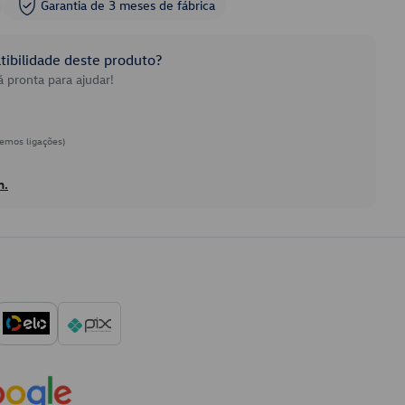
Garantia de 3 meses de fábrica
ibilidade deste produto?
 pronta para ajudar!
emos ligações)
h.