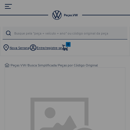
0
Nova Serrana
Entre/registre-se
/
Peças VW
/
Busca Simplificada
/
Peças por Código Original