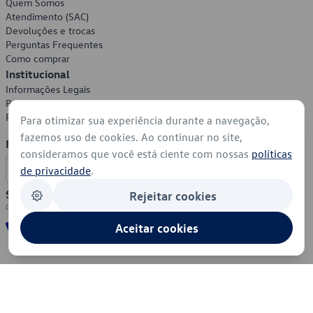
Quem Somos
Atendimento (SAC)
Devoluções e trocas
Perguntas Frequentes
Como comprar
Institucional
Informações Legais
Política de Privacidade
Política de Cookies
Para otimizar sua experiência durante a navegação,
fazemos uso de cookies. Ao continuar no site,
Formas de Pagamento
consideramos que você está ciente com nossas
políticas
de privacidade
.
Segurança
Rejeitar cookies
Aceitar cookies
© 2026 - Volkswagen do Brasil - Todos os direitos reservados