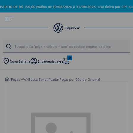
R DE R$ 150,00 (válido de 10/08/2026 a 31/08/2026 | uso único por CPF ou 
0
Nova Serrana
Entre/registre-se
/
Peças VW
/
Busca Simplificada
/
Peças por Código Original