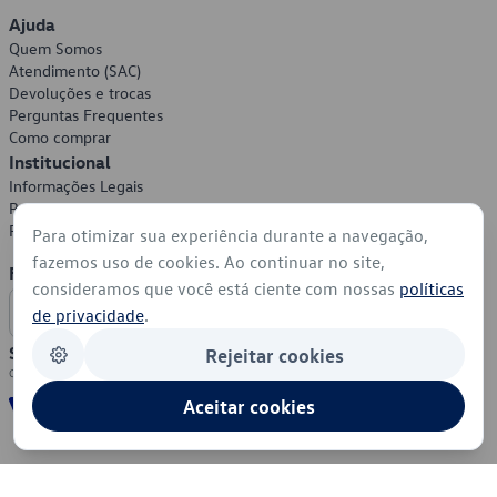
Ajuda
Quem Somos
Atendimento (SAC)
Devoluções e trocas
Perguntas Frequentes
Como comprar
Institucional
Informações Legais
Política de Privacidade
Política de Cookies
Para otimizar sua experiência durante a navegação,
fazemos uso de cookies. Ao continuar no site,
Formas de Pagamento
consideramos que você está ciente com nossas
políticas
de privacidade
.
Segurança
Rejeitar cookies
Aceitar cookies