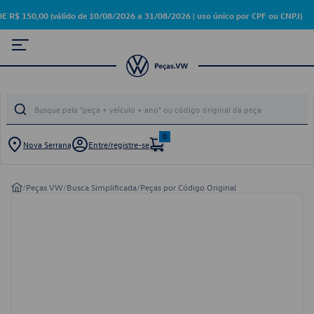
150,00 (válido de 10/08/2026 a 31/08/2026 | uso único por CPF ou CNPJ)
0
Nova Serrana
Entre/registre-se
/
Peças VW
/
Busca Simplificada
/
Peças por Código Original