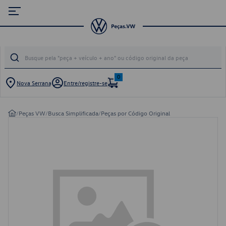
0
Nova Serrana
Entre/registre-se
/
Peças VW
/
Busca Simplificada
/
Peças por Código Original