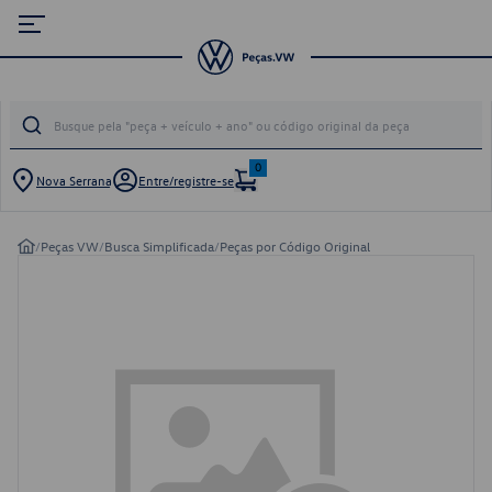
0
Nova Serrana
Entre/registre-se
/
Peças VW
/
Busca Simplificada
/
Peças por Código Original