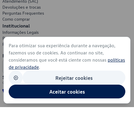
Atendimento (SAC)
Devoluções e trocas
Perguntas Frequentes
Como comprar
Institucional
Informações Legais
Política de Privacidade
Política de Cookies
Para otimizar sua experiência durante a navegação,
fazemos uso de cookies. Ao continuar no site,
Formas de Pagamento
consideramos que você está ciente com nossas
políticas
de privacidade
.
Segurança
Rejeitar cookies
Aceitar cookies
© 2026 - Volkswagen do Brasil - Todos os direitos reservados