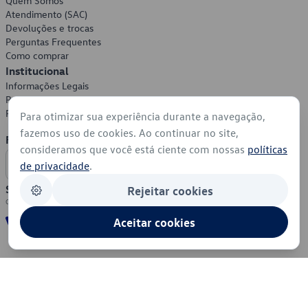
Quem Somos
Atendimento (SAC)
Devoluções e trocas
Perguntas Frequentes
Como comprar
Institucional
Informações Legais
Política de Privacidade
Política de Cookies
Para otimizar sua experiência durante a navegação,
fazemos uso de cookies. Ao continuar no site,
Formas de Pagamento
consideramos que você está ciente com nossas
políticas
de privacidade
.
Segurança
Rejeitar cookies
Aceitar cookies
© 2026 - Volkswagen do Brasil - Todos os direitos reservados