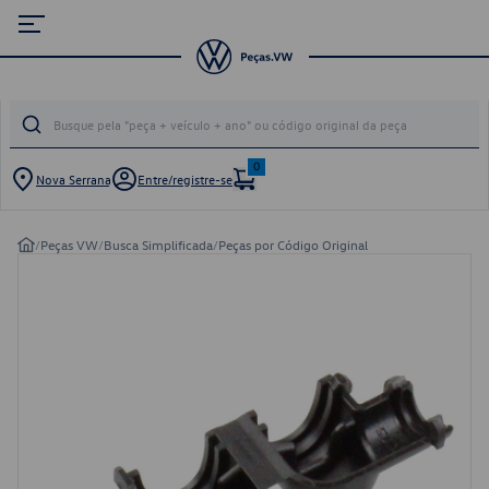
0
Nova Serrana
Entre/registre-se
/
Peças VW
/
Busca Simplificada
/
Peças por Código Original