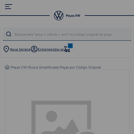
0
Nova Serrana
Entre/registre-se
/
Peças VW
/
Busca Simplificada
/
Peças por Código Original