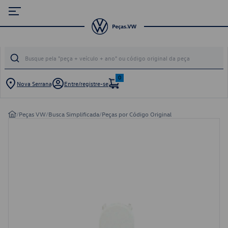
0
Nova Serrana
Entre/registre-se
/
Peças VW
/
Busca Simplificada
/
Peças por Código Original