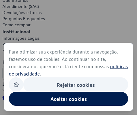
Quem Somos
Atendimento (SAC)
Devoluções e trocas
Perguntas Frequentes
Como comprar
Institucional
Informações Legais
Política de Privacidade
Política de Cookies
Para otimizar sua experiência durante a navegação,
fazemos uso de cookies. Ao continuar no site,
Formas de Pagamento
consideramos que você está ciente com nossas
políticas
de privacidade
.
Segurança
Rejeitar cookies
Aceitar cookies
© 2026 - Volkswagen do Brasil - Todos os direitos reservados