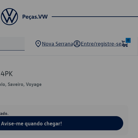
0
Nova Serrana
Entre/registre-se
14PK
olo, Saveiro, Voyage
tado.
Avise-me quando chegar!