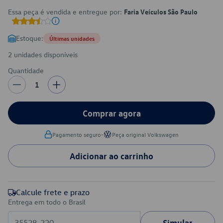
Essa peça é vendida e entregue por:
Faria Veículos São Paulo
Estoque:
Últimas unidades
2 unidades disponíveis
Quantidade
1
Comprar agora
•
Pagamento seguro
Peça original Volkswagen
Adicionar ao carrinho
Calcule frete e prazo
Entrega em todo o Brasil
Simular