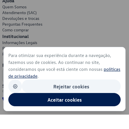
Ajuda
Quem Somos
Atendimento (SAC)
Devoluções e trocas
Perguntas Frequentes
Como comprar
Institucional
Informações Legais
Política de Privacidade
Política de Cookies
Para otimizar sua experiência durante a navegação,
fazemos uso de cookies. Ao continuar no site,
Formas de Pagamento
consideramos que você está ciente com nossas
políticas
de privacidade
.
Segurança
Rejeitar cookies
Aceitar cookies
© 2026 - Volkswagen do Brasil - Todos os direitos reservados