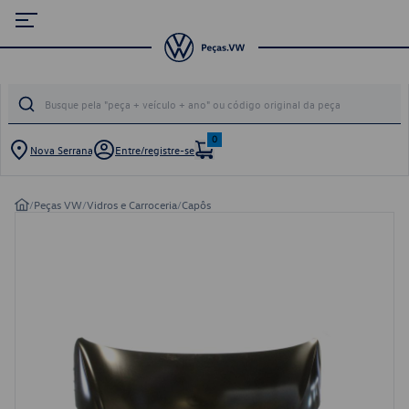
0
Nova Serrana
Entre/registre-se
/
Peças VW
/
Vidros e Carroceria
/
Capôs