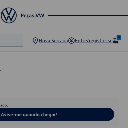
0
Nova Serrana
Entre/registre-se
1
tado.
Avise-me quando chegar!