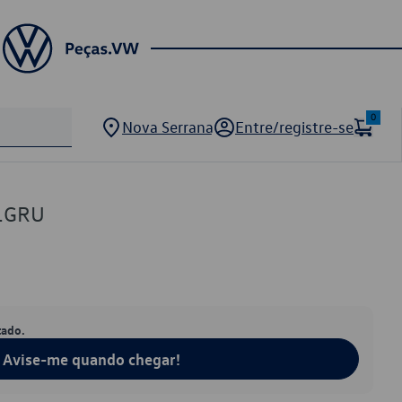
0
Nova Serrana
Entre/registre-se
1GRU
tado.
Avise-me quando chegar!