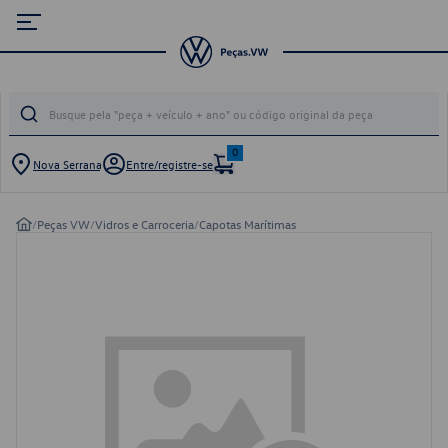
0
Nova Serrana
Entre/registre-se
/
Peças VW
/
Vidros e Carroceria
/
Capotas Marítimas