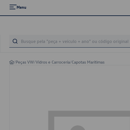
Menu
/
Peças VW
/
Vidros e Carroceria
/
Capotas Marítimas