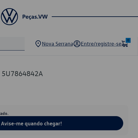
0
Nova Serrana
Entre/registre-se
W 5U7864842A
tado.
Avise-me quando chegar!