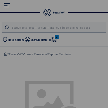
0
Nova Serrana
Entre/registre-se
/
Peças VW
/
Vidros e Carroceria
/
Capotas Marítimas