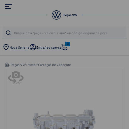
0
Nova Serrana
Entre/registre-se
/
Peças VW
/
Motor
/
Carcaças de Cabeçote