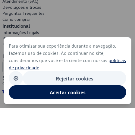
Atendimento (SAC)
Devoluções e trocas
Perguntas Frequentes
Como comprar
Institucional
Informações Legais
Política de Privacidade
Política de Cookies
Para otimizar sua experiência durante a navegação,
fazemos uso de cookies. Ao continuar no site,
Formas de Pagamento
consideramos que você está ciente com nossas
políticas
de privacidade
.
Segurança
Rejeitar cookies
Aceitar cookies
© 2026 - Volkswagen do Brasil - Todos os direitos reservados