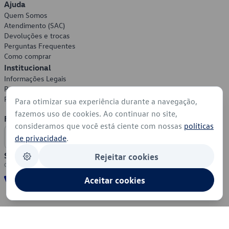
Ajuda
Quem Somos
Atendimento (SAC)
Devoluções e trocas
Perguntas Frequentes
Como comprar
Institucional
Informações Legais
Política de Privacidade
Política de Cookies
Para otimizar sua experiência durante a navegação,
fazemos uso de cookies. Ao continuar no site,
Formas de Pagamento
consideramos que você está ciente com nossas
políticas
de privacidade
.
Segurança
Rejeitar cookies
Aceitar cookies