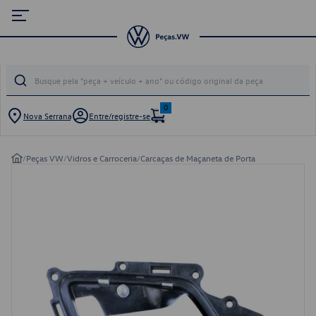
0
Nova Serrana
Entre/registre-se
/
Peças VW
/
Vidros e Carroceria
/
Carcaças de Maçaneta de Porta