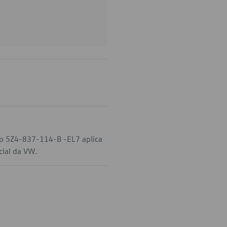
go 5Z4-837-114-B -EL7 aplica
cial da VW.