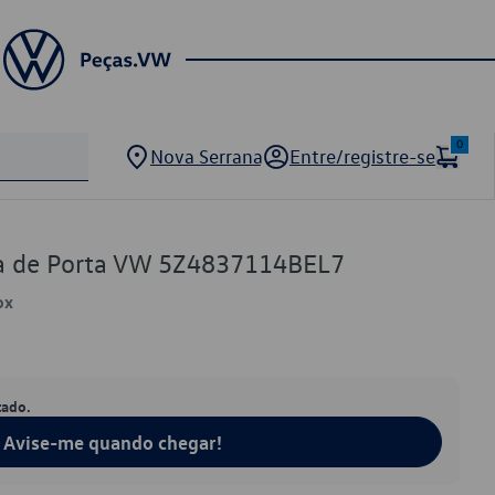
0
Nova Serrana
Entre/registre-se
a de Porta VW 5Z4837114BEL7
ox
tado.
Avise-me quando chegar!