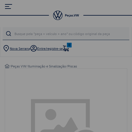
0
Nova Serrana
Entre/registre-se
/
Peças VW
/
Iluminação e Sinalização
/
Piscas