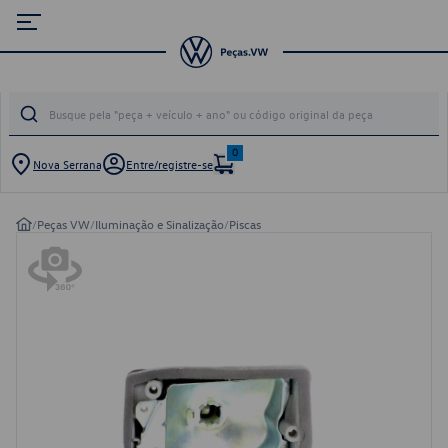
0
Nova Serrana
Entre/registre-se
/
Peças VW
/
Iluminação e Sinalização
/
Piscas