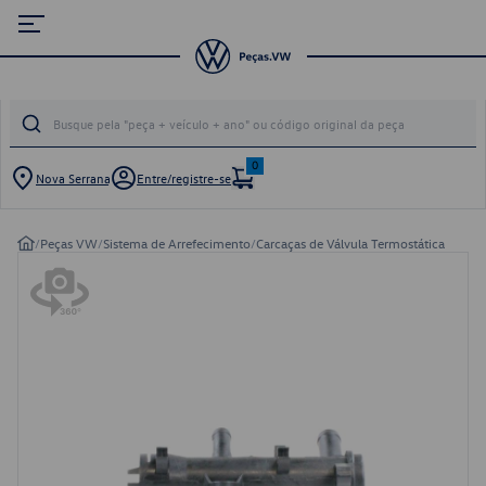
0
Nova Serrana
Entre/registre-se
/
Peças VW
/
Sistema de Arrefecimento
/
Carcaças de Válvula Termostática