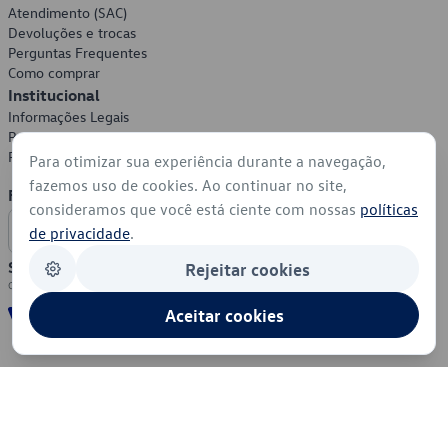
Atendimento (SAC)
Devoluções e trocas
Perguntas Frequentes
Como comprar
Institucional
Informações Legais
Política de Privacidade
Política de Cookies
Para otimizar sua experiência durante a navegação,
fazemos uso de cookies. Ao continuar no site,
Formas de Pagamento
consideramos que você está ciente com nossas
políticas
de privacidade
.
Segurança
Rejeitar cookies
Aceitar cookies
© 2026 - Volkswagen do Brasil - Todos os direitos reservados