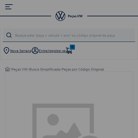
0
Nova Serrana
Entre/registre-se
/
Peças VW
/
Busca Simplificada
/
Peças por Código Original