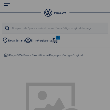
0
Nova Serrana
Entre/registre-se
/
Peças VW
/
Busca Simplificada
/
Peças por Código Original