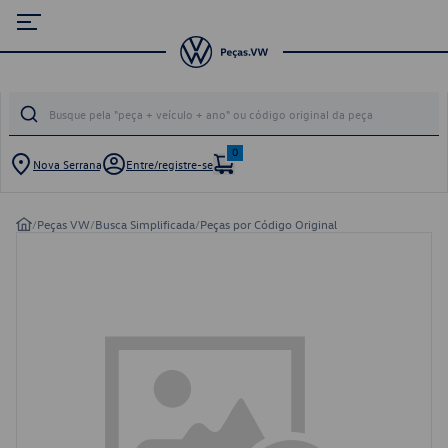
0
Nova Serrana
Entre/registre-se
/
Peças VW
/
Busca Simplificada
/
Peças por Código Original