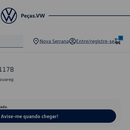
0
Nova Serrana
Entre/registre-se
117B
Touareg
tado.
Avise-me quando chegar!