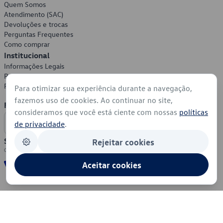
Quem Somos
Atendimento (SAC)
Devoluções e trocas
Perguntas Frequentes
Como comprar
Institucional
Informações Legais
Política de Privacidade
Política de Cookies
Para otimizar sua experiência durante a navegação,
fazemos uso de cookies. Ao continuar no site,
Formas de Pagamento
consideramos que você está ciente com nossas
políticas
de privacidade
.
Segurança
Rejeitar cookies
Aceitar cookies
© 2026 - Volkswagen do Brasil - Todos os direitos reservados