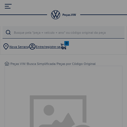
0
Nova Serrana
Entre/registre-se
/
Peças VW
/
Busca Simplificada
/
Peças por Código Original