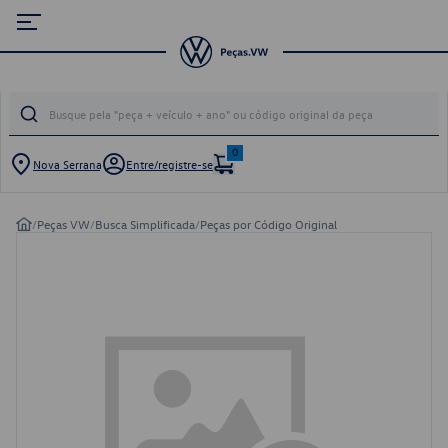
0
Nova Serrana
Entre/registre-se
/
Peças VW
/
Busca Simplificada
/
Peças por Código Original