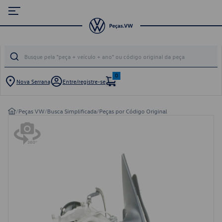
0
Nova Serrana
Entre/registre-se
/
Peças VW
/
Busca Simplificada
/
Peças por Código Original