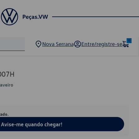
0
Nova Serrana
Entre/registre-se
007H
Saveiro
tado.
Avise-me quando chegar!