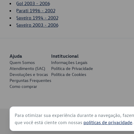
Gol 2003 - 2006
Parati 1996 - 2002
Saveiro 1994 - 2002
Saveiro 2003 - 2006
Ajuda
Institucional
Quem Somos
Informações Legais
Atendimento (SAC)
Política de Privacidade
Devoluções e trocas
Política de Cookies
Perguntas Frequentes
Como comprar
Para otimizar sua experiência durante a navegação, faze
© 2026 - Volkswagen do Brasil - Todos os direitos reservados
que você está ciente com nossas
políticas de privacidade
.