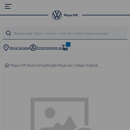
0
Nova Serrana
Entre/registre-se
/
Peças VW
/
Busca Simplificada
/
Peças por Código Original