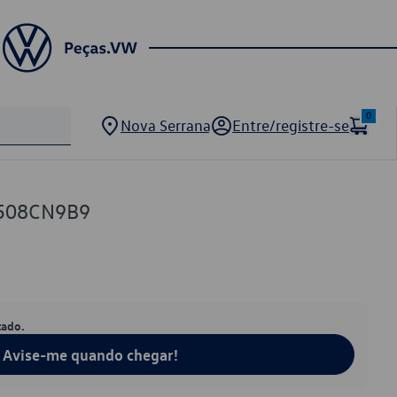
0
Nova Serrana
Entre/registre-se
7508CN9B9
tado.
Avise-me quando chegar!