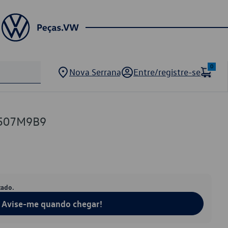
0
Nova Serrana
Entre/registre-se
7507M9B9
tado.
Avise-me quando chegar!